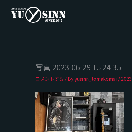
内
容
を
ス
キ
ッ
プ
写真 2023-06-29 15 24 35
コメントする
/ By
yusinn_tomakomai
/
202