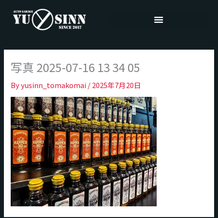
内
容
を
ス
キ
写真 2025-07-16 13 34 05
ッ
プ
By
yusinn_tomakomai
/
2025年7月20日