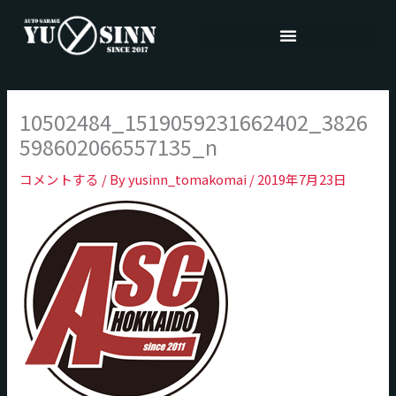
内
容
を
ス
キ
10502484_1519059231662402_3826
ッ
プ
598602066557135_n
コメントする
/ By
yusinn_tomakomai
/
2019年7月23日