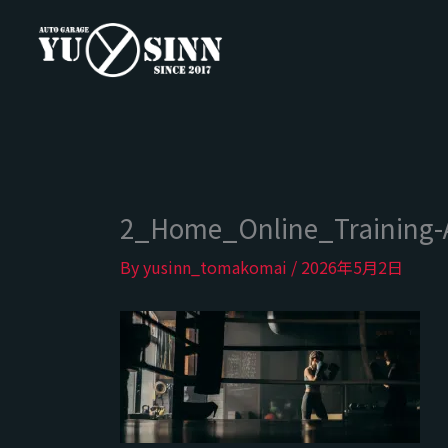
内
容
を
ス
キ
ッ
プ
2_Home_Online_Training-
By
yusinn_tomakomai
/
2026年5月2日