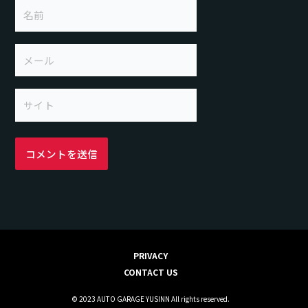
名
前
メ
ー
ル
サ
イ
ト
PRIVACY
CONTACT US
© 2023 AUTO GARAGE YUSINN All rights reserved.