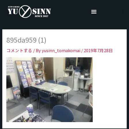
内
容
を
ス
キ
895da959 (1)
ッ
プ
コメントする
/ By
yusinn_tomakomai
/
2019年7月28日