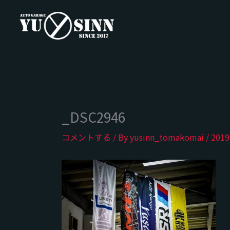
内
容
を
ス
キ
ッ
プ
_DSC2946
コメントする
/ By
yusinn_tomakomai
/
201