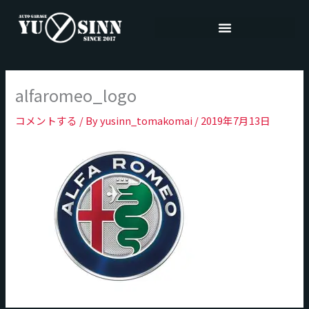
内
容
を
ス
キ
alfaromeo_logo
ッ
プ
コメントする
/ By
yusinn_tomakomai
/
2019年7月13日