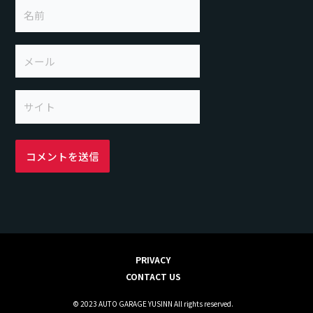
名
前
メ
ー
ル
サ
イ
ト
PRIVACY
CONTACT US
© 2023 AUTO GARAGE YUSINN All rights reserved.