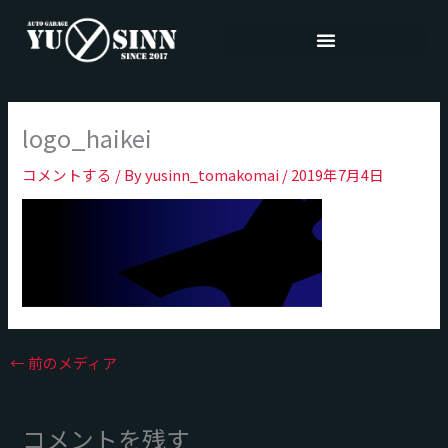
内
容
を
ス
キ
logo_haikei
ッ
プ
コメントする
/ By
yusinn_tomakomai
/
2019年7月4日
←
前のメディア
コメントを残す