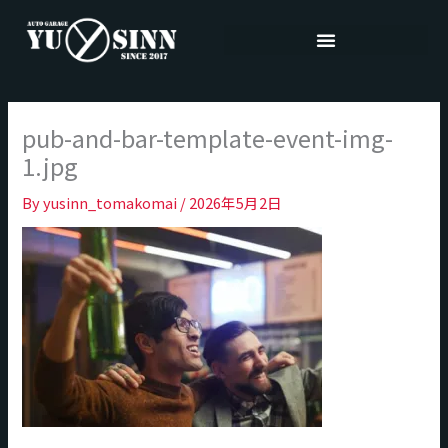
内
容
を
ス
キ
pub-and-bar-template-event-img-
ッ
プ
1.jpg
By
yusinn_tomakomai
/
2026年5月2日